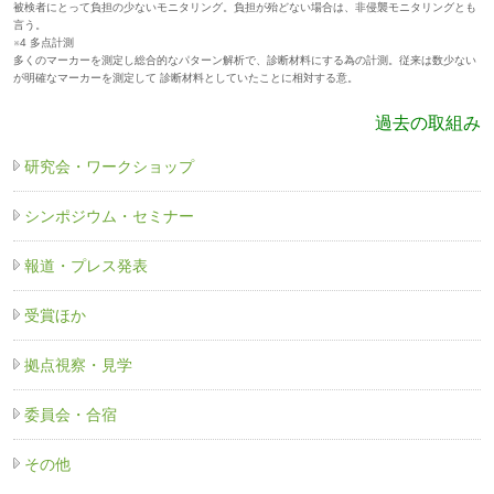
被検者にとって負担の少ないモニタリング。負担が殆どない場合は、非侵襲モニタリングとも
言う。
※4 多点計測
多くのマーカーを測定し総合的なパターン解析で、診断材料にする為の計測。従来は数少ない
が明確なマーカーを測定して 診断材料としていたことに相対する意。
過去の取組み
研究会・ワークショップ
シンポジウム・セミナー
報道・プレス発表
受賞ほか
拠点視察・見学
委員会・合宿
その他